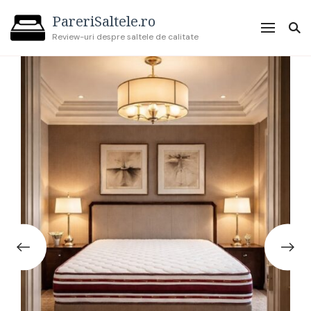
PareriSaltele.ro
Review-uri despre saltele de calitate