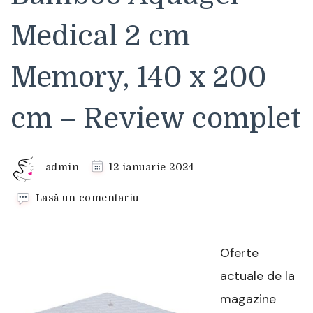
Medical 2 cm
Memory, 140 x 200
cm – Review complet
admin
12 ianuarie 2024
la
Lasă un comentariu
Saltea
Previ
SuperOrtopedica
Oferte
Bamboo
Aquagel
actuale de la
Medical
magazine
2