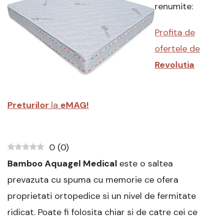
cm
renumite:
Memory,
140
Profita de
x
200
ofertele de
cm
–
Revolutia
Review
complet
Preturilor
la
eMAG!
0
(
0
)
Bamboo Aquagel Medical
este o saltea
prevazuta cu spuma cu memorie ce ofera
proprietati ortopedice si un nivel de fermitate
ridicat. Poate fi folosita chiar si de catre cei ce