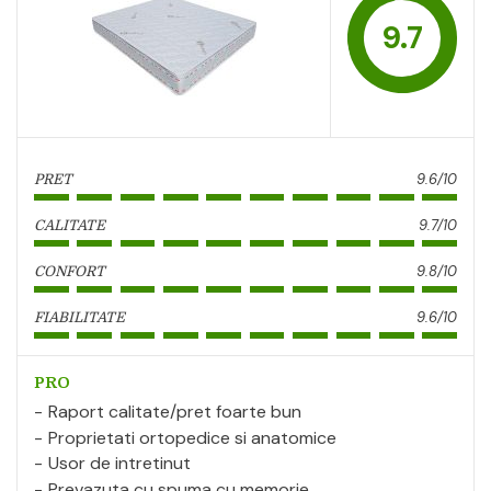
9.7
9.6/10
PRET
9.7/10
CALITATE
9.8/10
CONFORT
9.6/10
FIABILITATE
PRO
Raport calitate/pret foarte bun
Proprietati ortopedice si anatomice
Usor de intretinut
Prevazuta cu spuma cu memorie