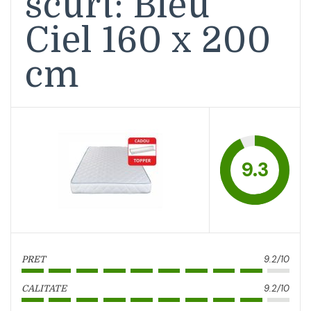
scurt: Bleu
Ciel 160 x 200
cm
9.3
9.2/10
PRET
9.2/10
CALITATE