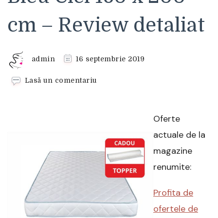
cm – Review detaliat
admin
16 septembrie 2019
la
Lasă un comentariu
Saltea
Green
Future
Oferte
Super
Ortopedica
actuale de la
Bleu
magazine
Ciel
160
renumite:
x
200
Profita de
cm
–
ofertele de
Review