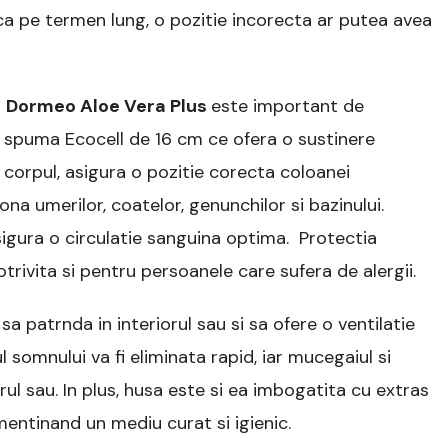
 ca pe termen lung, o pozitie incorecta ar putea avea
–
Dormeo Aloe Vera Plus
este important de
n spuma Ecocell de 16 cm ce ofera o sustinere
t corpul, asigura o pozitie corecta coloanei
na umerilor, coatelor, genunchilor si bazinului.
sigura o circulatie sanguina optima. Protectia
trivita si pentru persoanele care sufera de alergii.
 patrnda in interiorul sau si sa ofere o ventilatie
 somnului va fi eliminata rapid, iar mucegaiul si
rul sau. In plus, husa este si ea imbogatita cu extras
 mentinand un mediu curat si igienic.