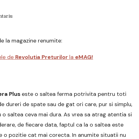
la
tariu
Saltea
Dormeo
Aloe
de la magazine renumite:
Vera
Plus
–
ele de
Revolutia Preturilor
la
eMAG!
Review
si
Recomandari
era Plus
este o saltea ferma potrivita pentru toti
de dureri de spate sau de gat ori care, pur si simplu,
u o saltea ceva mai dura. As vrea sa atrag atentia si
derare, de fiecare data, faptul ca la o saltea este
e o pozitie cat mai corecta. In anumite situatii nu