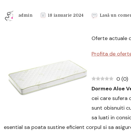
admin
18 ianuarie 2024
Lasă un comen
Oferte actuale 
Profita de ofert
0
(
0
)
Dormeo Aloe V
cei care sufera 
sunt obisnuiti c
sa luati in consi
esential sa poata sustine eficient corpul si sa asigur