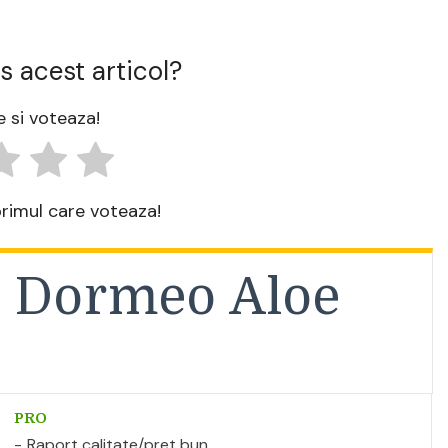
s acest articol?
 si voteaza!
 primul care voteaza!
: Dormeo Aloe
PRO
Raport calitate/pret bun