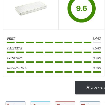
9.6
9.4/10
PRET
9.5/10
CALITATE
9.7/10
CONFORT
9.7/10
REZISTENTA
VEZI MAI 