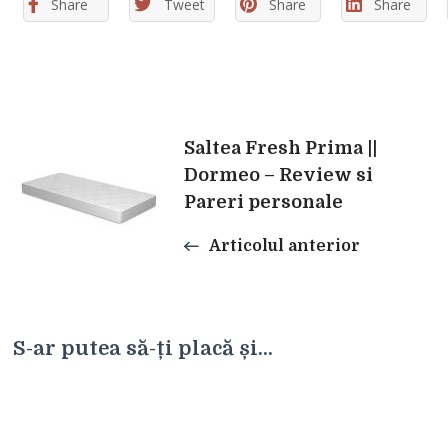
Share
Tweet
Share
Share
Navigare
Saltea Fresh Prima ||
Dormeo – Review si
în
Pareri personale
Articolul anterior
articole
S-ar putea să-ți placă și...