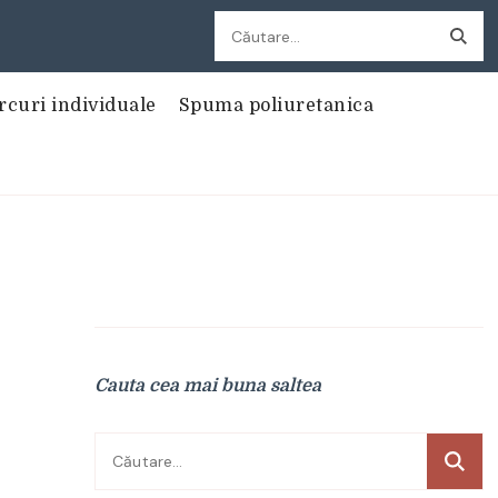
Caută
după:
rcuri individuale
Spuma poliuretanica
Cauta cea mai buna saltea
Caută
după: