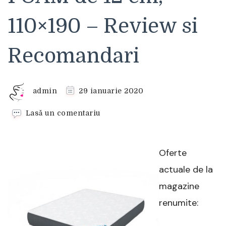
110×190 – Review si
Recomandari
admin
29 ianuarie 2020
la
Lasă un comentariu
Saltea
DORMIT
SPUMA
Oferte
FEELING
FOAM
actuale de la
de
magazine
12
cm,
renumite:
110×190
–