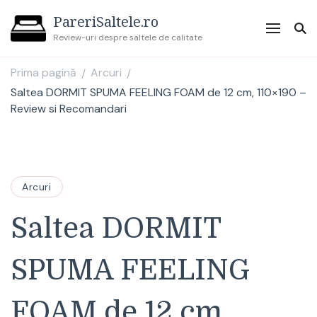
PareriSaltele.ro
Review-uri despre saltele de calitate
Prima pagină
Arcuri
/
/
Saltea DORMIT SPUMA FEELING FOAM de 12 cm, 110×190 –
Review si Recomandari
Arcuri
Saltea DORMIT
SPUMA FEELING
FOAM de 12 cm,