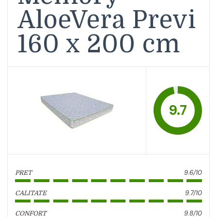
AloeVera Previ
160 x 200 cm
9.7
9.6/10
PRET
9.7/10
CALITATE
9.8/10
CONFORT