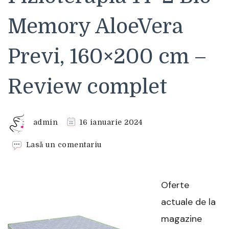
Memory AloeVera
Previ, 160×200 cm –
Review complet
admin
16 ianuarie 2024
la
Lasă un comentariu
Saltea
SuperOrtopedica
Fizioterapia
Oferte
14+2
Bio
actuale de la
Memory
magazine
AloeVera