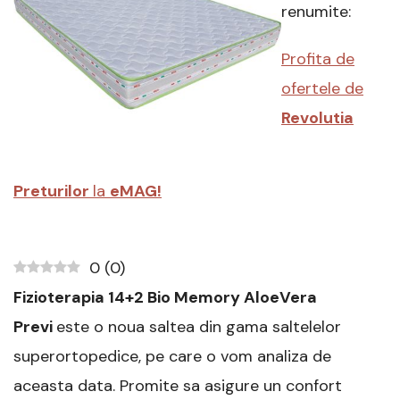
Previ,
renumite:
160×200
cm
Profita de
–
Review
ofertele de
complet
Revolutia
Preturilor
la
eMAG!
0
(
0
)
Fizioterapia 14+2 Bio Memory AloeVera
Previ
este o noua saltea din gama saltelelor
superortopedice, pe care o vom analiza de
aceasta data. Promite sa asigure un confort