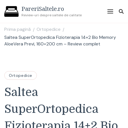
PareriSaltele.ro
Review-uri despre saltele de calitate
Prima pagină
Ortopedice
/
/
Saltea SuperOrtopedica Fizioterapia 14+2 Bio Memory
AloeVera Previ, 160×200 cm – Review complet
Ortopedice
Saltea
SuperOrtopedica
Fizioterapia 14+2 Bio