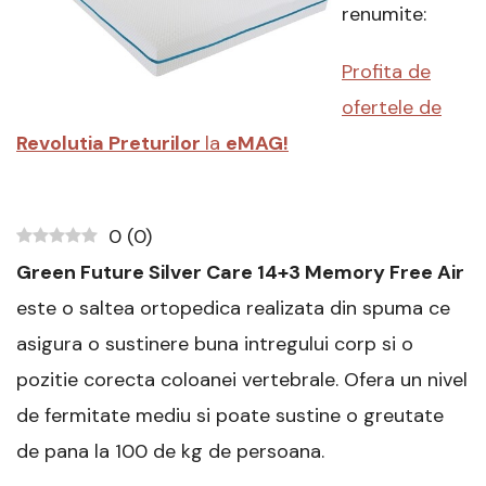
Free
renumite:
Air,
Super
Profita de
Ortopedica,
Hipoalergenica
ofertele de
Review
Revolutia Preturilor
la
si
eMAG!
Pareri
0
(
0
)
Green Future Silver Care 14+3 Memory Free Air
este o saltea ortopedica realizata din spuma ce
asigura o sustinere buna intregului corp si o
pozitie corecta coloanei vertebrale. Ofera un nivel
de fermitate mediu si poate sustine o greutate
de pana la 100 de kg de persoana.