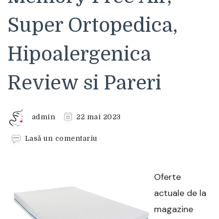
Super Ortopedica,
Hipoalergenica
Review si Pareri
admin
22 mai 2023
la
Lasă un comentariu
Saltea
Green
Future
Oferte
Silver
Care
actuale de la
14+3
magazine
Memory