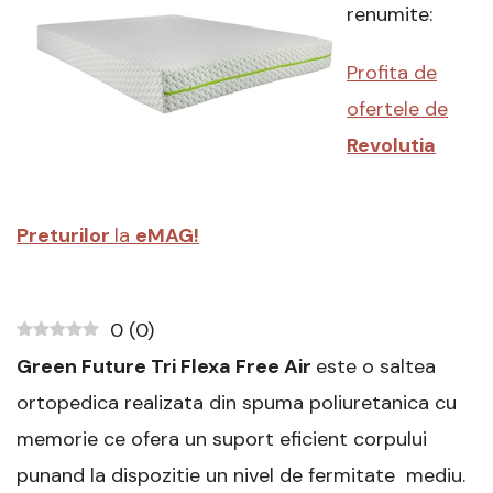
Air,
renumite:
160x200x19
cm
Profita de
|
Review
ofertele de
si
Recomandari
Revolutia
Preturilor
la
eMAG!
0
(
0
)
Green Future Tri Flexa Free Air
este o saltea
ortopedica realizata din spuma poliuretanica cu
memorie ce ofera un suport eficient corpului
punand la dispozitie un nivel de fermitate mediu.