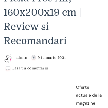
160x200x19 cm |
Review si
Recomandari
admin
9 ianuarie 2024
la
Lasă un comentariu
Saltea
ortopedica,
Green
Oferte
Future,
Tri
actuale de la
Flexa
magazine
Free