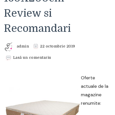
Review si
Recomandari
admin
22 octombrie 2019
la
Lasă un comentariu
Saltea
pat
Hazo
Oferte
Nyx
Brown,
actuale de la
27+3
magazine
memory,
160X200cm
renumite:
–
Review