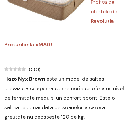
Profita de
si
Recomandari
ofertele de
Revolutia
Preturilor
la
eMAG!
0
(
0
)
Hazo Nyx Brown
este un model de saltea
prevazuta cu spuma cu memorie ce ofera un nivel
de fermitate medu si un confort sporit. Este o
saltea recomandata persoanelor a carora
greutate nu depaseste 120 de kg.