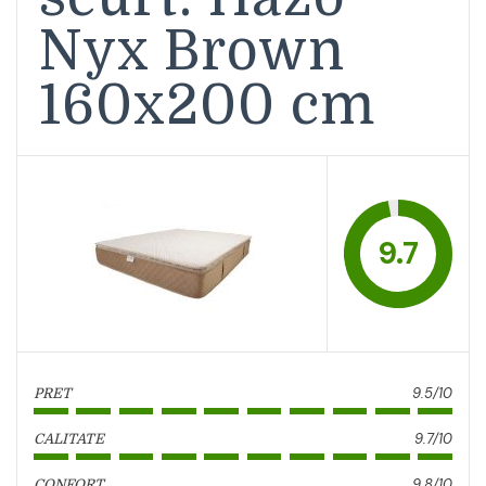
Nyx Brown
160x200 cm
9.7
9.5/10
PRET
9.7/10
CALITATE
9.8/10
CONFORT