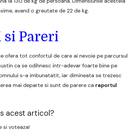
na la 130 de kg de persoana. Dimensiunile acesteia
sime, avand o greutate de 22 de kg.
 si Pareri
ce ofera tot confortul de care ai nevoie pe parcursul
 sustin ca se odihnesc intr-adevar foarte bine pe
omnului s-a imbunatatit, iar dimineata se trezesc
derea mai departe si sunt de parere ca
raportul
s acest articol?
 si voteaza!