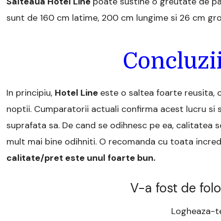
Salteaua Hotel Line
poate sustine o greutate de pa
sunt de 160 cm latime, 200 cm lungime si 26 cm gro
Concluzii
In principiu,
Hotel Line
este o saltea foarte reusita, 
noptii. Cumparatorii actuali confirma acest lucru si
suprafata sa. De cand se odihnesc pe ea, calitatea s
mult mai bine odihniti. O recomanda cu toata incre
calitate/pret este unul foarte bun.
V-a fost de folo
Logheaza-te