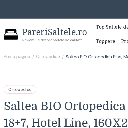
Top Saltele d
PareriSaltele.ro
Review-uri despre saltele de calitate
Toppere
Pro
Prima pagină
Ortopedice
Saltea BIO Ortopedica Plus, M
/
/
Ortopedice
Saltea BIO Ortopedic
18+7, Hotel Line, 160X