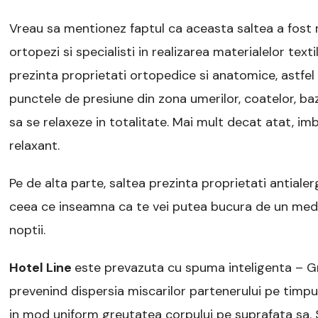
Vreau sa mentionez faptul ca aceasta saltea a fost 
ortopezi si specialisti in realizarea materialelor tex
prezinta proprietati ortopedice si anatomice, astfel
punctele de presiune din zona umerilor, coatelor, baz
sa se relaxeze in totalitate. Mai mult decat atat, i
relaxant.
Pe de alta parte, saltea prezinta proprietati antialer
ceea ce inseamna ca te vei putea bucura de un medi
noptii.
Hotel Line
este prevazuta cu spuma inteligenta – Gr
prevenind dispersia miscarilor partenerului pe timpul
in mod uniform greutatea corpului pe suprafata sa