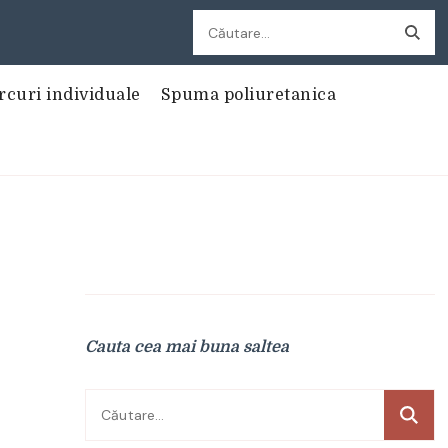
Caută
după:
rcuri individuale
Spuma poliuretanica
Cauta cea mai buna saltea
Caută
după: