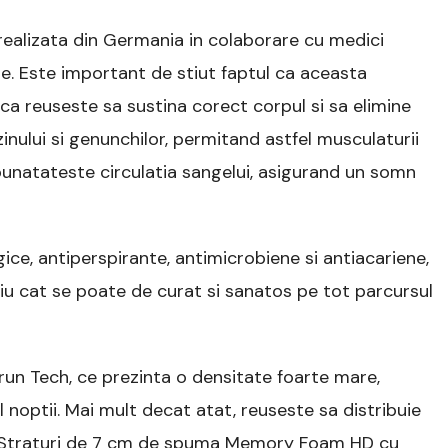
realizata din Germania in colaborare cu medici
tile. Este important de stiut faptul ca aceasta
 ca reuseste sa sustina corect corpul si sa elimine
inului si genunchilor, permitand astfel musculaturii
mbunatateste circulatia sangelui, asigurand un somn
gice, antiperspirante, antimicrobiene si antiacariene,
u cat se poate de curat si sanatos pe tot parcursul
un Tech, ce prezinta o densitate foarte mare,
 noptii. Mai mult decat atat, reuseste sa distribuie
. Straturi de 7 cm de spuma Memory Foam HD cu