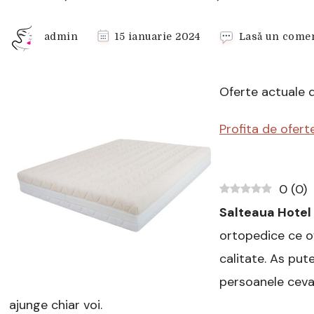
admin
15 ianuarie 2024
Lasă un comen
Oferte actuale 
Profita de ofert
0
(
0
)
Salteaua Hotel
ortopedice ce o
calitate. As put
persoanele ceva 
ajunge chiar voi.