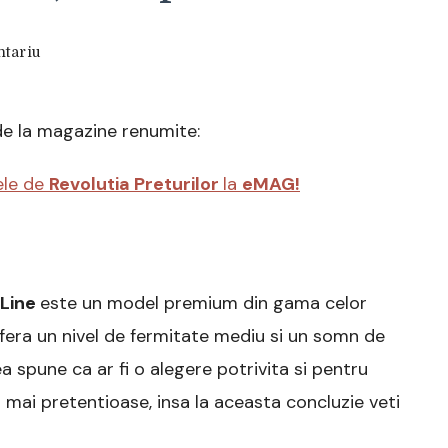
la
tariu
Saltea
BIO
Ortopedica
de la magazine renumite:
Plus,
Memory
HD
ele de
Revolutia Preturilor
la
eMAG!
18+7,
Hotel
Line,
160X200,
Ortopedicus
 Line
este un model premium din gama celor
®
fera un nivel de fermitate mediu si un somn de
ea spune ca ar fi o alegere potrivita si pentru
mai pretentioase, insa la aceasta concluzie veti