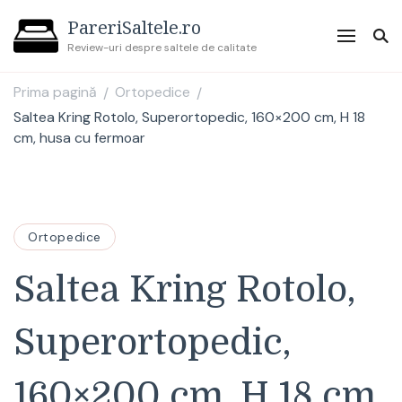
PareriSaltele.ro
Review-uri despre saltele de calitate
Prima pagină
Ortopedice
/
/
Saltea Kring Rotolo, Superortopedic, 160×200 cm, H 18
cm, husa cu fermoar
Ortopedice
Saltea Kring Rotolo,
Superortopedic,
160×200 cm, H 18 cm,