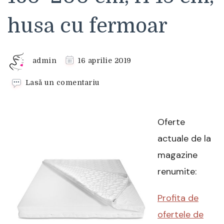
husa cu fermoar
admin
16 aprilie 2019
la
Lasă un comentariu
Saltea
Kring
Rotolo,
Oferte
Superortopedic,
160×200
actuale de la
cm,
magazine
H
18
renumite:
cm,
husa
Profita de
cu
fermoar
ofertele de