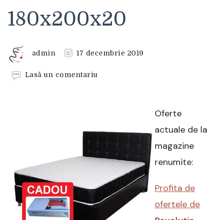
180x200x20
admin
17 decembrie 2019
la
Lasă un comentariu
Saltea
superortopedica
LUNA
Oferte
+
CADOU,
actuale de la
180x200x20
magazine
renumite:
Profita de
ofertele de