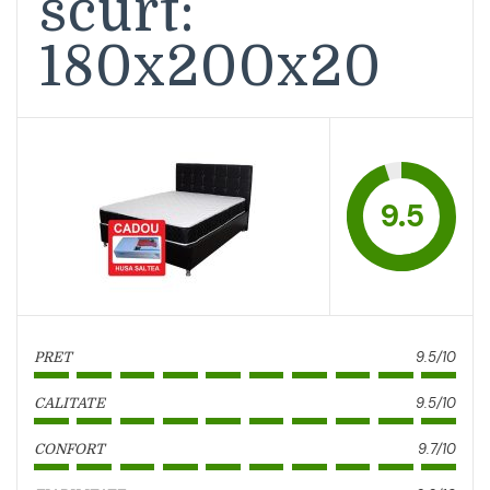
scurt:
180x200x20
9.5
9.5/10
PRET
9.5/10
CALITATE
9.7/10
CONFORT