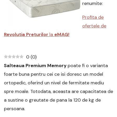
Premium
renumite:
Memory,
26
Profita de
cm
+
ofertele de
Perne
Revolutia Preturilor
la
Bonus
eMAG!
:
Review
detaliat
0
(
0
)
Salteaua Premium Memory
poate fi o varianta
foarte buna pentru cei ce isi doresc un model
ortopedic, oferind un nivel de fermitate mediu
spre moale. Totodata, aceasta are capacitatea de
a sustine o greutate de pana la 120 de kg de
persoana.