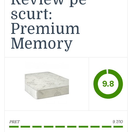
scurt:
Premium
Memory
9.8
9.7/10
PRET