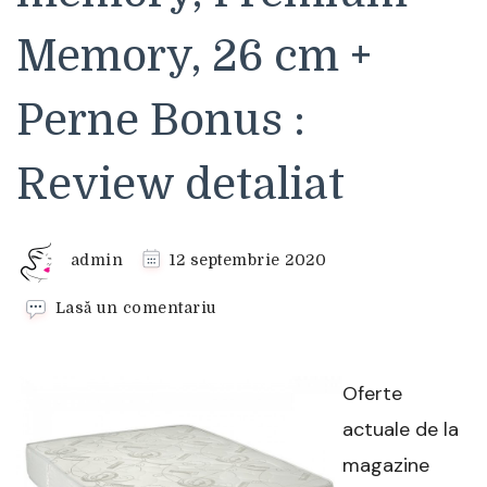
Memory, 26 cm +
Perne Bonus :
Review detaliat
admin
12 septembrie 2020
la
Lasă un comentariu
Saltea
ortopedica
cu
Oferte
arcuri
si
actuale de la
spuma
magazine
memory,