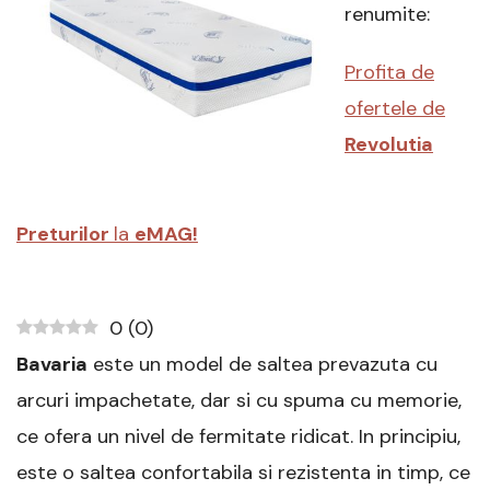
140
renumite:
x
200
Profita de
cm
–
ofertele de
Review
complet
Revolutia
si
Pareri
utile
Preturilor
la
eMAG!
0
(
0
)
Bavaria
este un model de saltea prevazuta cu
arcuri impachetate, dar si cu spuma cu memorie,
ce ofera un nivel de fermitate ridicat. In principiu,
este o saltea confortabila si rezistenta in timp, ce