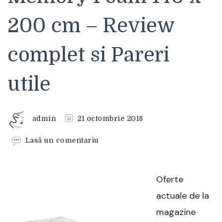
200 cm – Review
complet si Pareri
utile
admin
21 octombrie 2018
la
Lasă un comentariu
Saltea
Bavaria
Arcuri
Oferte
impachetate
si
actuale de la
Memory
magazine
Foam