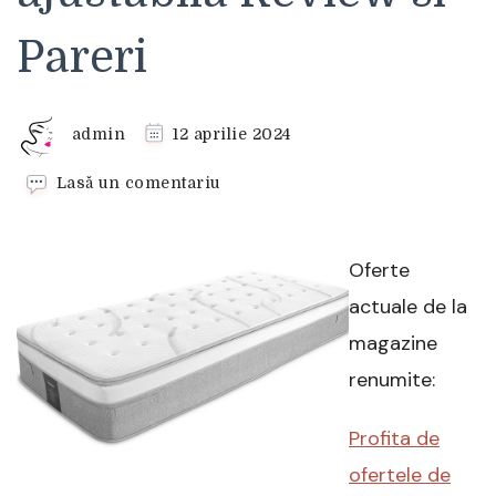
Pareri
admin
12 aprilie 2024
la
Lasă un comentariu
Saltea
Dormeo
Lux
Oferte
30
cm
actuale de la
fermitate
magazine
ajustabila
Review
renumite:
si
Pareri
Profita de
ofertele de