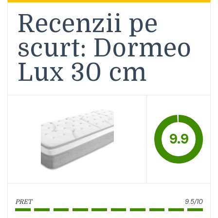
Recenzii pe
scurt: Dormeo
Lux 30 cm
9.9
9.5/10
PRET