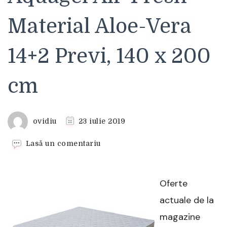
Material Aloe-Vera
14+2 Previ, 140 x 200
cm
ovidiu
23 iulie 2019
la
Lasă un comentariu
Saltea
Ortopedica
Medical
Oferte
Bio
Memory
actuale de la
Aquagel
magazine
Air-