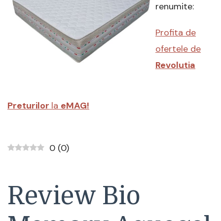
Fresh
renumite:
Material
Aloe-
Profita de
Vera
14+2
ofertele de
Previ,
140
Revolutia
x
200
cm
Preturilor
la
eMAG!
0
(
0
)
Review Bio