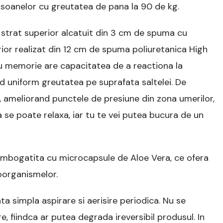
oanelor cu greutatea de pana la 90 de kg.
–
Review
detaliat
 strat superior alcatuit din 3 cm de spuma cu
si
ior realizat din 12 cm de spuma poliuretanica High
Pareri
utile
u memorie are capacitatea de a reactiona la
d uniform greutatea pe suprafata saltelei. De
ameliorand punctele de presiune din zona umerilor,
a se poate relaxa, iar tu te vei putea bucura de un
nd imbogatita cu microcapsule de Aloe Vera, ce ofera
oorganismelor.
nta simpla aspirare si aerisire periodica. Nu se
 fiindca ar putea degrada ireversibil produsul. In