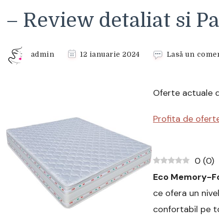
– Review detaliat si Pa
admin
12 ianuarie 2024
Lasă un comen
Oferte actuale 
Profita de ofert
0
(
0
)
Eco Memory-
ce ofera un nive
confortabil pe t