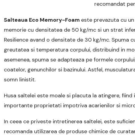
recomandat pers
Salteaua Eco Memory-Foam
este prevazuta cu un
memorie cu densitatea de 50 kg/mc si un strat infer
Resilience avand o densitate de 30 kg/mc. Spuma c
greutatea si temperatura corpului, distribuind in mo
asemenea, spuma se adapteaza pe formele corpului, 
coatelor, genunchilor si bazinului. Astfel, musculatur
somn linistit.
Husa saltelei este moale si placuta la atingere, fii
importante proprietati impotriva acarienilor si micr
In ceea ce priveste intretinerea saltelei, este suficie
recomanda utilizarea de produse chimice de curatare,