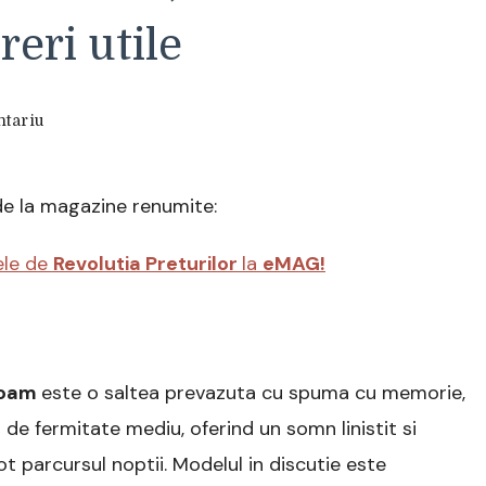
reri utile
la
tariu
Saltea
Ortopedica
Eco
de la magazine renumite:
Memory-
Foam
3
ele de
Revolutia Preturilor
la
eMAG!
cm
Material
Aloe
Vera
Fresh
Foam
este o saltea prevazuta cu spuma cu memorie,
Previ,
180
l de fermitate mediu, oferind un somn linistit si
x
ot parcursul noptii. Modelul in discutie este
200
cm