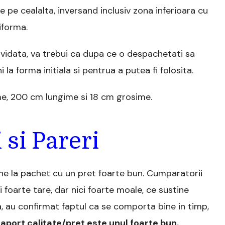
e pe cealalta, inversand inclusiv zona inferioara cu
iforma.
 vidata, va trebui ca dupa ce o despachetati sa
 la forma initiala si pentrua a putea fi folosita.
me, 200 cm lungime si 18 cm grosime.
 si Pareri
ine la pachet cu un pret foarte bun. Cumparatorii
foarte tare, dar nici foarte moale, ce sustine
, au confirmat faptul ca se comporta bine in timp,
raport calitate/pret este unul foarte bun.