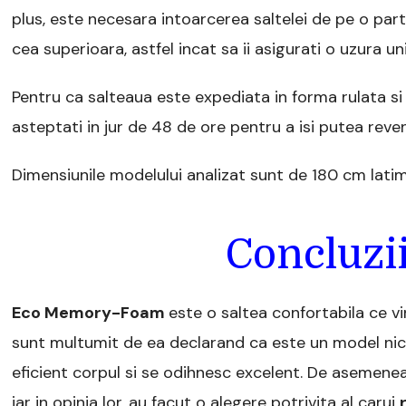
plus, este necesara intoarcerea saltelei de pe o part
cea superioara, astfel incat sa ii asigurati o uzura un
Pentru ca salteaua este expediata in forma rulata si
asteptati in jur de 48 de ore pentru a isi putea reveni
Dimensiunile modelului analizat sunt de 180 cm lati
Concluzii
Eco Memory-Foam
este o saltea confortabila ce v
sunt multumit de ea declarand ca este un model nici 
eficient corpul si se odihnesc excelent. De asemenea
iar in opinia lor, au facut o alegere potrivita al carui