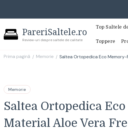
Top Saltele d
PareriSaltele.ro
Review-uri despre saltele de calitate
Toppere
Pro
Prima pagină
Memorie
Saltea Ortopedica Eco Memory-Foa
/
/
Memorie
Saltea Ortopedica Ec
Material Aloe Vera Fre