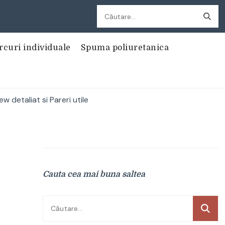
Caută
după:
rcuri individuale
Spuma poliuretanica
detaliat si Pareri utile
Cauta cea mai buna saltea
Caută
după: