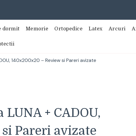
e dormit
Memorie
Ortopedice
Latex
Arcuri
A
tectii
OU, 140x200x20 – Review si Pareri avizate
ca LUNA + CADOU,
i Pareri avizate