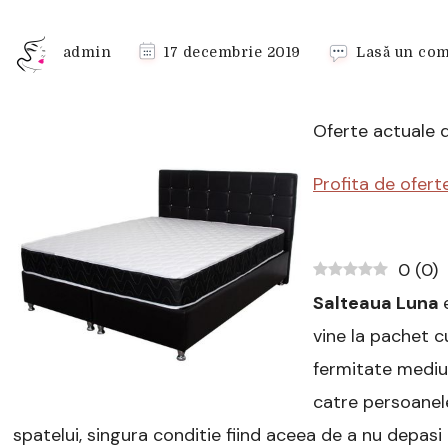
admin
17 decembrie 2019
Lasă un com
Oferte actuale 
Profita de ofert
0
(
0
)
Salteaua Luna
vine la pachet c
fermitate mediu 
catre persoanele
spatelui, singura conditie fiind aceea de a nu dep