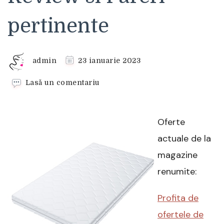
pertinente
admin
23 ianuarie 2023
la
Lasă un comentariu
Saltea
Spij
zdrowo
Oferte
Classic,
Spuma
actuale de la
HR
magazine
Review
si
renumite:
Pareri
pertinente
Profita de
ofertele de