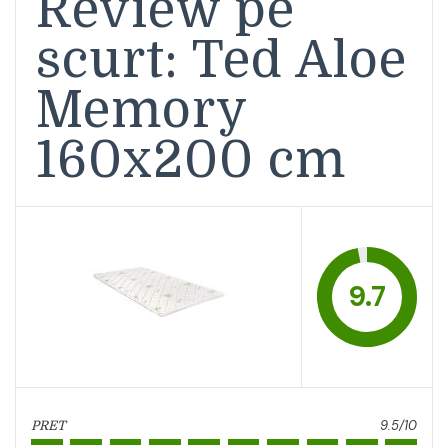
Review pe
scurt: Ted Aloe
Memory
160x200 cm
9.7
9.5/10
PRET