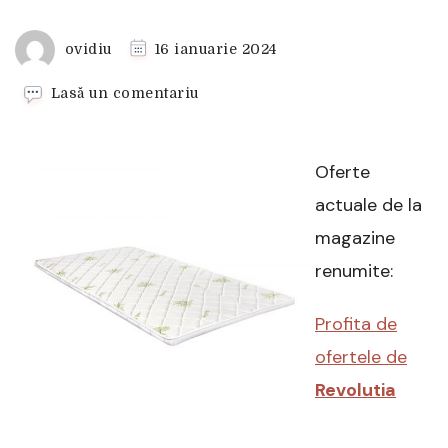
ovidiu
16 ianuarie 2024
la
Lasă un comentariu
Topper
Ted
Aloe
Oferte
Memory,
5
actuale de la
cm,
magazine
160×200
cm
renumite:
Profita de
ofertele de
Revolutia