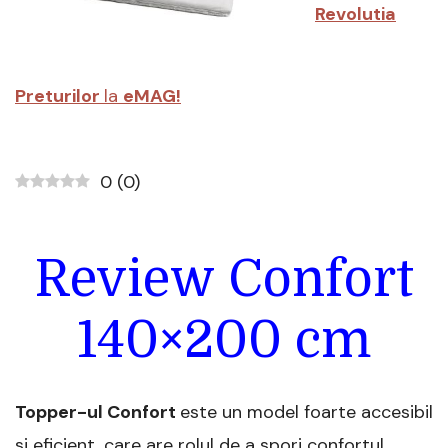
Revolutia
Preturilor
la
eMAG!
0
(
0
)
Review Confort
140×200 cm
Topper-ul Confort
este un model foarte accesibil
si eficient, care are rolul de a spori confortul