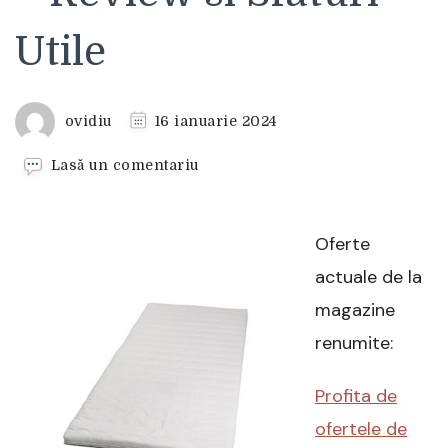
Utile
ovidiu
16 ianuarie 2024
la
Lasă un comentariu
Topper
Saltea
Confort
Oferte
140×200
cm
actuale de la
–
magazine
Review
si
renumite:
Sfaturi
Utile
Profita de
ofertele de