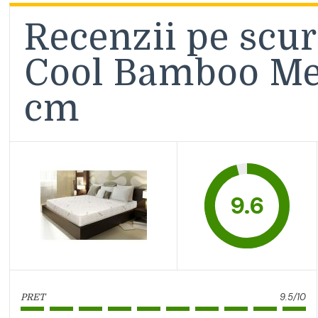
Recenzii pe scur
Cool Bamboo M
cm
9.6
9.5/10
PRET