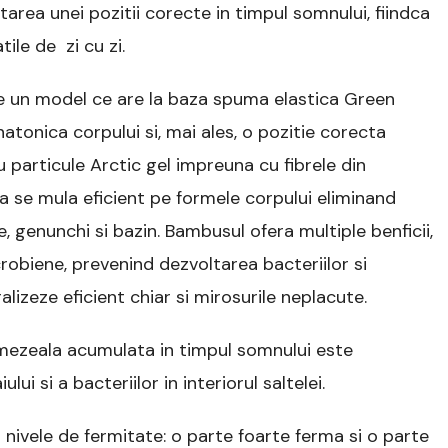
rea unei pozitii corecte in timpul somnului, fiindca
tile de zi cu zi.
e un model ce are la baza spuma elastica Green
atonica corpului si, mai ales, o pozitie corecta
articule Arctic gel impreuna cu fibrele din
a se mula eficient pe formele corpului eliminand
 genunchi si bazin. Bambusul ofera multiple benficii,
robiene, prevenind dezvoltarea bacteriilor si
alizeze eficient chiar si mirosurile neplacute.
a umezeala acumulata in timpul somnului este
i si a bacteriilor in interiorul saltelei.
 nivele de fermitate: o parte foarte ferma si o parte