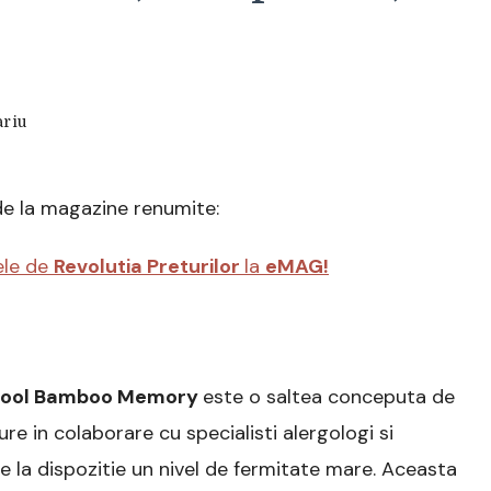
la
riu
Saltea
Bio
Antialergica
de la magazine renumite:
Green
Future
Cool
ele de
Revolutia Preturilor
la
eMAG!
Bamboo
Memory,
Anatomica,
Ortopedica,
140×200
Cool Bamboo Memory
este o saltea conceputa de
cm
re in colaborare cu specialisti alergologi si
e la dispozitie un nivel de fermitate mare. Aceasta