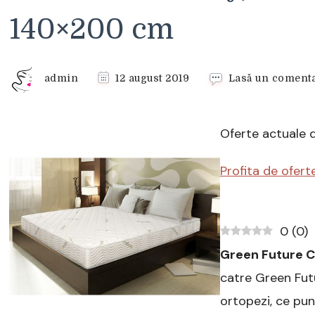
140×200 cm
admin
12 august 2019
Lasă un comenta
Oferte actuale 
Profita de ofert
0
(
0
)
Green Future 
catre Green Futu
ortopezi, ce pun