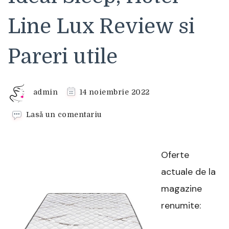
Line Lux Review si
Pareri utile
admin
14 noiembrie 2022
la
Lasă un comentariu
Saltea
superortopedica,
Ideal
Oferte
Sleep,
Hotel
actuale de la
Line
magazine
Lux
Review
renumite:
si
Pareri