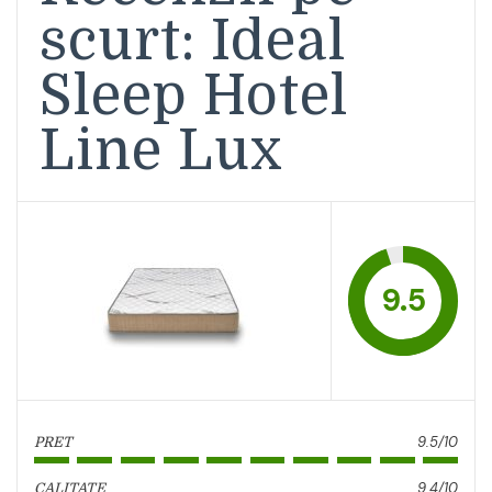
scurt: Ideal
Sleep Hotel
Line Lux
9.5
9.5/10
PRET
9.4/10
CALITATE