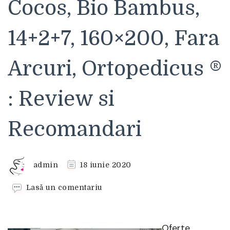
Cocos, Bio Bambus,
14+2+7, 160×200, Fara
Arcuri, Ortopedicus ®
: Review si
Recomandari
admin
18 iunie 2020
la
Lasă un comentariu
Saltea
Ortopedica
Memory
Oferte