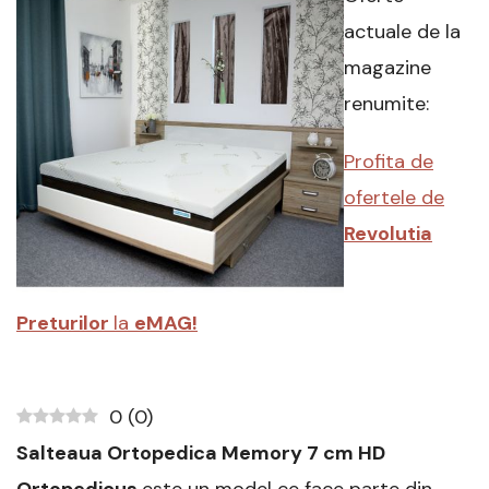
7
cm
actuale de la
HD,
magazine
Bio
Cocos,
renumite:
Bio
Bambus,
Profita de
14+2+7,
160×200,
ofertele de
Fara
Arcuri,
Revolutia
Ortopedicus
®
:
Preturilor
la
eMAG!
Review
si
Recomandari
0
(
0
)
Salteaua Ortopedica Memory 7 cm HD