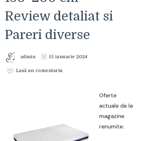
Review detaliat si
Pareri diverse
admin
15 ianuarie 2024
la
Lasă un comentariu
Saltea
Optimax
Memory
Oferte
Somnart,
180×200
actuale de la
cm
magazine
–
Review
renumite:
detaliat
si