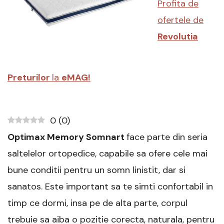
Profita de
Pareri
diverse
ofertele de
Revolutia
Preturilor
la
eMAG!
0
(
0
)
Optimax Memory Somnart
face parte din seria
saltelelor ortopedice, capabile sa ofere cele mai
bune conditii pentru un somn linistit, dar si
sanatos. Este important sa te simti confortabil in
timp ce dormi, insa pe de alta parte, corpul
trebuie sa aiba o pozitie corecta, naturala, pentru