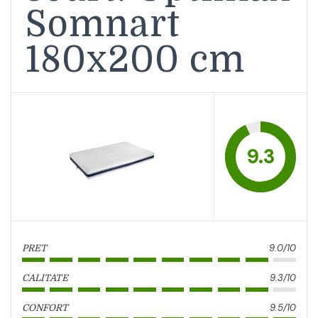
Somnart
180x200 cm
9.3
9.0/10
PRET
9.3/10
CALITATE
9.5/10
CONFORT