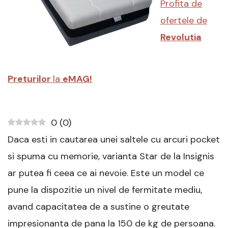
Profita de
Insignis
:
ofertele de
Review
complet
Revolutia
Preturilor
la
eMAG!
0
(
0
)
Daca esti in cautarea unei saltele cu arcuri pocket
si spuma cu memorie, varianta Star de la Insignis
ar putea fi ceea ce ai nevoie. Este un model ce
pune la dispozitie un nivel de fermitate mediu,
avand capacitatea de a sustine o greutate
impresionanta de pana la 150 de kg de persoana.