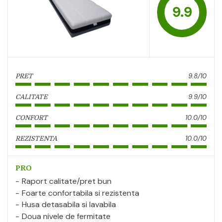
9.9
9.8/10
PRET
9.9/10
CALITATE
10.0/10
CONFORT
10.0/10
REZISTENTA
PRO
Raport calitate/pret bun
Foarte confortabila si rezistenta
Husa detasabila si lavabila
Doua nivele de fermitate