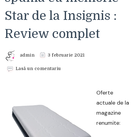
Star de la Insignis :
Review complet
admin
3 februarie 2021
la
Lasă un comentariu
Saltea
arcuri
impachetate
Oferte
si
spuma
actuale de la
cu
magazine
memorie
Star
renumite:
de
la