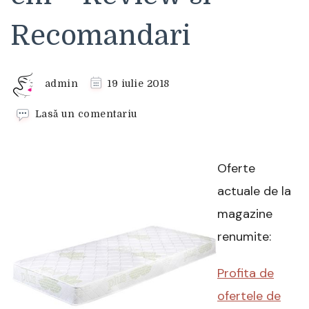
Recomandari
admin
19 iulie 2018
la
Lasă un comentariu
Saltea
Active
Plus
Oferte
Spring,
Ted,
actuale de la
160×200
magazine
cm
–
renumite:
Review
si
Profita de
Recomandari
ofertele de