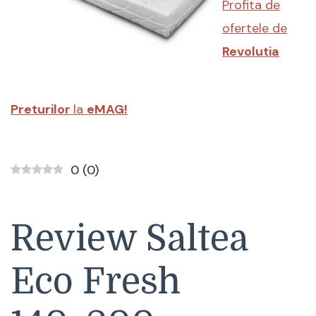
Profita de
aloe
vera,
ofertele de
140×200
cm
Revolutia
Preturilor
la
eMAG!
0
(
0
)
Review Saltea
Eco Fresh