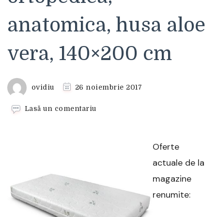
anatomica, husa aloe
vera, 140×200 cm
ovidiu
26 noiembrie 2017
la
Lasă un comentariu
Saltea
Eco
Fresh,
Oferte
5
Zone
actuale de la
de
magazine
confort,
ortopedica,
renumite:
anatomica,
husa