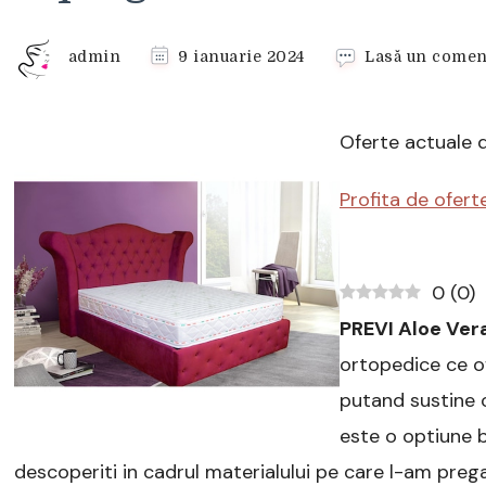
admin
9 ianuarie 2024
Lasă un comen
Oferte actuale 
Profita de ofert
0
(
0
)
PREVI Aloe Ver
ortopedice ce of
putand sustine 
este o optiune 
descoperiti in cadrul materialului pe care l-am prega