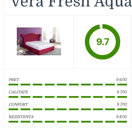
Vera Fresh Aqua
9.7
9.6/10
PRET
9.7/10
CALITATE
9.7/10
CONFORT
9.8/10
REZISTENTA