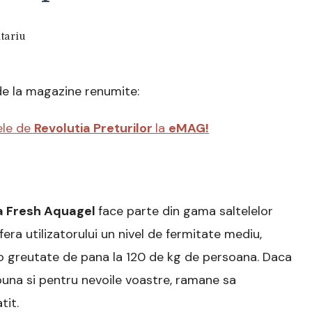
la
tariu
Saltea
ortopedica
PREVI
de la magazine renumite:
Aloe
Vera
Fresh
ele de
Revolutia Preturilor
la
eMAG!
Aquagel
Review
si
Pareri
pertinente
a Fresh Aquagel
face parte din gama saltelelor
era utilizatorului un nivel de fermitate mediu,
o greutate de pana la 120 de kg de persoana. Daca
buna si pentru nevoile voastre, ramane sa
tit.