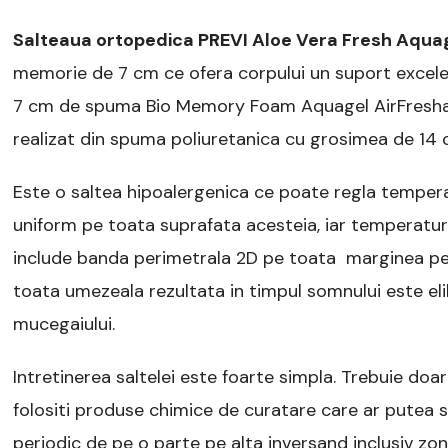
Salteaua ortopedica PREVI Aloe Vera Fresh Aqua
memorie de 7 cm ce ofera corpului un suport excelen
7 cm de spuma Bio Memory Foam Aquagel AirFresha c
realizat din spuma poliuretanica cu grosimea de 14
Este o saltea hipoalergenica ce poate regla tempera
uniform pe toata suprafata acesteia, iar temperatur
include banda perimetrala 2D pe toata marginea pentr
toata umezeala rezultata in timpul somnului este eli
mucegaiului.
Intretinerea saltelei este foarte simpla. Trebuie doar 
folositi produse chimice de curatare care ar putea s
periodic de pe o parte pe alta inversand inclusiv zona