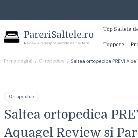
Top Saltele d
PareriSaltele.ro
Review-uri despre saltele de calitate
Toppere
Pro
Prima pagină
Ortopedice
Saltea ortopedica PREVI Aloe 
/
/
Ortopedice
Saltea ortopedica PRE
Aquagel Review si Par