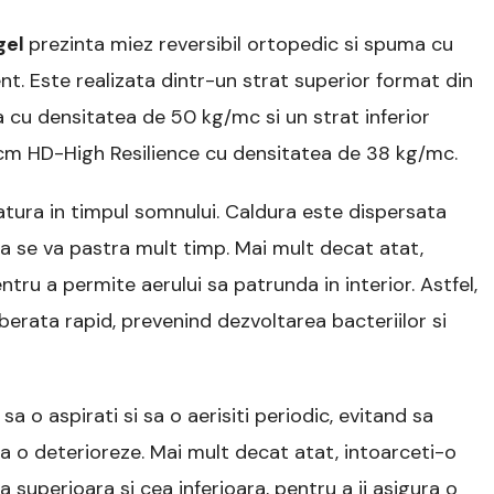
gel
prezinta miez reversibil ortopedic si spuma cu
t. Este realizata dintr-un strat superior format din
u densitatea de 50 kg/mc si un strat inferior
 cm HD-High Resilience cu densitatea de 38 kg/mc.
tura in timpul somnului. Caldura este dispersata
a se va pastra mult timp. Mai mult decat atat,
u a permite aerului sa patrunda in interior. Astfel,
berata rapid, prevenind dezvoltarea bacteriilor si
sa o aspirati si sa o aerisiti periodic, evitand sa
a o deterioreze. Mai mult decat atat, intoarceti-o
 superioara si cea inferioara, pentru a ii asigura o