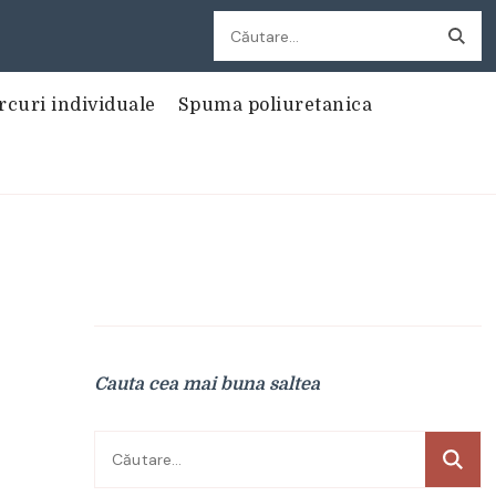
Caută
după:
rcuri individuale
Spuma poliuretanica
Cauta cea mai buna saltea
Caută
după: