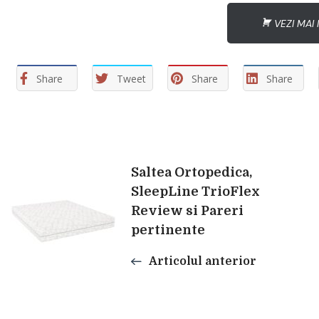
VEZI MAI 
Share
Tweet
Share
Share
Navigare
Saltea Ortopedica,
SleepLine TrioFlex
Review si Pareri
în
pertinente
articole
Articolul anterior