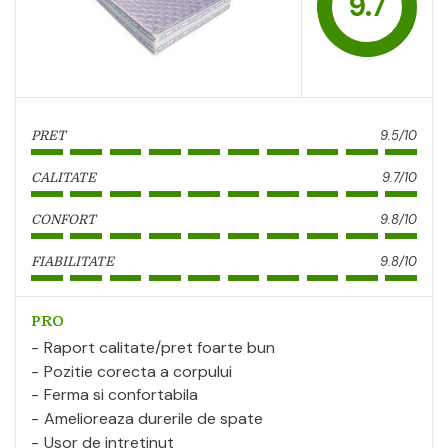
9.7
9.5/10
PRET
9.7/10
CALITATE
9.8/10
CONFORT
9.8/10
FIABILITATE
PRO
Raport calitate/pret foarte bun
Pozitie corecta a corpului
Ferma si confortabila
Amelioreaza durerile de spate
Usor de intretinut