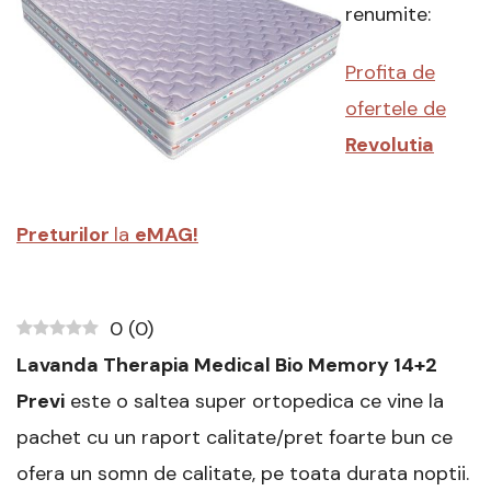
14+2
renumite:
Previ,
90
Profita de
x
200
ofertele de
cm
Revolutia
Preturilor
la
eMAG!
0
(
0
)
Lavanda Therapia Medical Bio Memory 14+2
Previ
este o saltea super ortopedica ce vine la
pachet cu un raport calitate/pret foarte bun ce
ofera un somn de calitate, pe toata durata noptii.