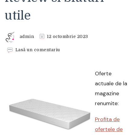
utile
admin
12 octombrie 2023
la
Lasă un comentariu
Saltea
Dormeo
Fresh
Oferte
Prima
II
actuale de la
80×200
magazine
–
Review
renumite:
si
Sfaturi
Profita de
utile
ofertele de